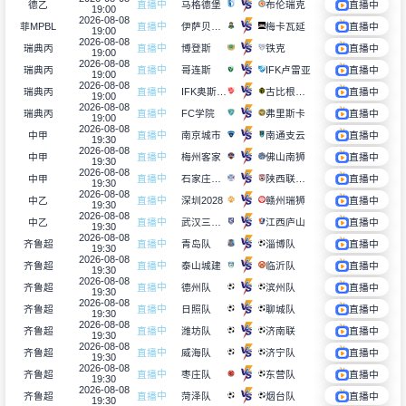
中
马格德堡
布伦瑞克
德乙
直
播
直播中
19:00
2026-08-08
中
伊萨贝拉考博伊斯
梅卡瓦延
菲MPBL
直
播
直播中
19:00
2026-08-08
中
博登斯
铁克
瑞典丙
直
播
直播中
19:00
2026-08-08
中
哥连斯
IFK卢雷亚
瑞典丙
直
播
直播中
19:00
2026-08-08
中
IFK奥斯特桑斯
古比根保斯
瑞典丙
直
播
直播中
19:00
2026-08-08
中
FC学院
弗里斯卡
瑞典丙
直
播
直播中
19:00
2026-08-08
中
南京城市
南通支云
中甲
直
播
直播中
19:30
2026-08-08
中
梅州客家
佛山南狮
中甲
直
播
直播中
19:30
2026-08-08
中
石家庄功夫
陕西联合月亮泊队
中甲
直
播
直播中
19:30
2026-08-08
中
深圳2028
赣州瑞狮
中乙
直
播
直播中
19:30
2026-08-08
中
武汉三镇B队
江西庐山
中乙
直
播
直播中
19:30
2026-08-08
中
青岛队
淄博队
齐鲁超
直
播
直播中
19:30
2026-08-08
中
泰山城建
临沂队
齐鲁超
直
播
直播中
19:30
2026-08-08
中
德州队
滨州队
齐鲁超
直
播
直播中
19:30
2026-08-08
中
日照队
聊城队
齐鲁超
直
播
直播中
19:30
2026-08-08
中
潍坊队
济南联
齐鲁超
直
播
直播中
19:30
2026-08-08
中
威海队
济宁队
齐鲁超
直
播
直播中
19:30
2026-08-08
中
枣庄队
东营队
齐鲁超
直
播
直播中
19:30
2026-08-08
中
菏泽队
烟台队
齐鲁超
直
播
直播中
19:30