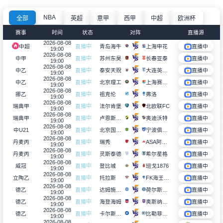
NBA
全部
英超
意甲
西甲
中超
欧洲杯
赛事
时间
状态
对阵
直播源
2026-08-08
中
青岛海牛
上海申花
中超
直
播
直播中
19:00
2026-08-08
中
苏州东吴
长春亚泰
中甲
直
播
直播中
19:00
2026-08-08
中
泰安天贶
大连英博B队
中乙
直
播
直播中
19:00
2026-08-08
中
北京理工
上海赛更达
中乙
直
播
直播中
19:00
2026-08-08
中
祖克伦
弗洛
挪乙
直
播
直播中
19:00
2026-08-08
中
法尔肯堡
北欧联FC
瑞典甲
直
播
直播中
19:00
2026-08-08
中
卢恩斯基尔
奥迪沃特
瑞典甲
直
播
直播中
19:00
2026-08-08
中
北京国安U21
宁波俱乐部U21
中U21
直
播
直播中
19:00
2026-08-08
中
瑞秀
ASA阿晓斯
丹麦丙
直
播
直播中
19:00
2026-08-08
中
灵斯泰德
希尔星格
丹麦丙
直
播
直播中
19:00
2026-08-08
中
登比城
班戈1876
威冠
直
播
直播中
19:00
2026-08-08
中
托拉斯
FK海王星克莱佩达
立陶乙
直
播
直播中
19:00
2026-08-08
中
达姆施塔特
荷尔斯泰因
德乙
直
播
直播中
19:00
2026-08-08
中
海登海姆
奥斯纳布鲁克
德乙
直
播
直播中
19:00
2026-08-08
中
卡尔斯鲁厄
比勒菲尔德
德乙
直
播
直播中
19:00
2026-08-08