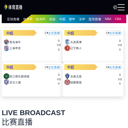
NBA
CBA
足球直播
世界杯
欧洲杯
英超
中超
德甲
法甲
篮球直播
页
直播
中超
中超
正在直播
正在直播
直播
0
0
青岛海牛
大连英博
VS
VS
上海申花
辽宁铁人
0
0
中超
中超
正在直播
正在直播
0
0
浙江俱乐部绿城
云南玉昆
VS
VS
武汉三镇
成都蓉城
0
0
LIVE BROADCAST
比赛直播