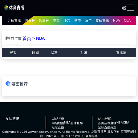
NBA
CBA
足球直播
世界杯
欧洲杯
英超
中超
德甲
法甲
篮球直播
页
直播
直播
>
NBA
首页
当前位置:
赛事
时间
状态
对阵
直播源
赛事推荐
友情链接
网站地图
站内导航
NBA
NBA
CBA
网站地图
篮球直播
首页
篮球直播
足球直播
足球直播
英超
Copyright © 2026 www.chaxiaoyuan.com. All Rights Reserved.
龙珠直播网
版权所有 页面更新时
间：2026年08月07日 11时03分
备案信息