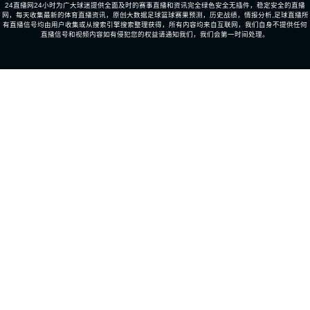
24直播网24小时为广大球迷提供全面及时的赛事直播和资讯完全绿色安全无插件，稳定安全的直播
网，每天收集最新的体育直播资讯，原创大数据足球篮球赛果预测，历史战绩，情报分析,足球直播所
有直播信号均由用户收集或从搜索引擎搜索整理获得，所有内容均来自互联网，我们自身不提供任何
直播信号和视频内容如有侵犯您的权益请通知我们，我们会第一时间处理。