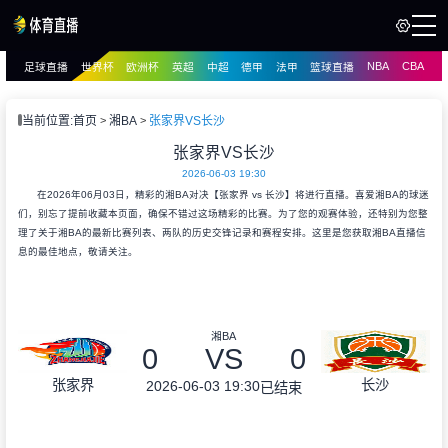
NBA
CBA
足球直播
世界杯
欧洲杯
英超
中超
德甲
法甲
篮球直播
页
直播
直播
当前位置:
首页
湘BA
张家界VS长沙
张家界VS长沙
2026-06-03 19:30
在2026年06月03日，精彩的湘BA对决【张家界 vs 长沙】将进行直播。喜爱湘BA的球迷
们，别忘了提前收藏本页面，确保不错过这场精彩的比赛。为了您的观赛体验，还特别为您整
理了关于湘BA的最新比赛列表、两队的历史交锋记录和赛程安排。这里是您获取湘BA直播信
息的最佳地点，敬请关注。
湘BA
0
VS
0
张家界
长沙
2026-06-03 19:30
已结束