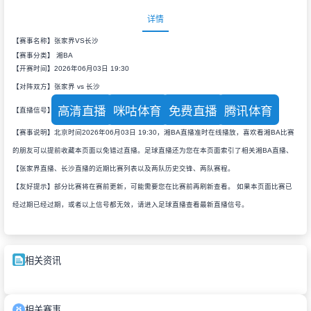
详情
【赛事名称】张家界VS长沙
【赛事分类】
湘BA
【开赛时间】2026年06月03日 19:30
【对阵双方】张家界 vs 长沙
高清直播
咪咕体育
免费直播
腾讯体育
【直播信号】
【赛事说明】北京时间2026年06月03日 19:30，湘BA直播准时在线播放，喜欢看湘BA比赛
的朋友可以提前收藏本页面以免错过直播。足球直播还为您在本页面索引了相关湘BA直播、
【张家界直播、长沙直播的近期比赛列表以及两队历史交锋、两队赛程。
【友好提示】部分比赛将在赛前更新，可能需要您在比赛前再刷新查看。 如果本页面比赛已
经过期已经过期，或者以上信号都无效，请进入足球直播查看最新直播信号。
相关资讯
相关赛事