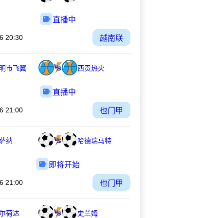
直播中
6 20:30
越南联
明市飞翼
西贡热火
直播中
6 21:00
也门甲
萨纳
哈德瑞马特
即将开始
6 21:00
也门甲
尔荷达
史兰姆