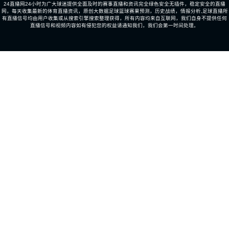
24直播网24小时为广大球迷提供全面及时的赛事直播和资讯完全绿色安全无插件，稳定安全的直播
网，每天收集最新的体育直播资讯，原创大数据足球篮球赛果预测，历史战绩，情报分析,足球直播所
有直播信号均由用户收集或从搜索引擎搜索整理获得，所有内容均来自互联网，我们自身不提供任何
直播信号和视频内容如有侵犯您的权益请通知我们，我们会第一时间处理。