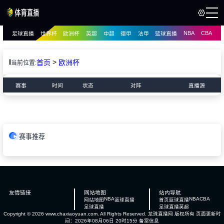
NBA
CBA
足球直播
世界杯
欧洲杯
英超
中超
德甲
法甲
篮球直播
页
直播
直播
>
首页
欧洲杯
当前位置:
赛事
时间
状态
对阵
直播源
赛事推荐
友情链接
网站地图
站内导航
NBA
NBA
CBA
网站地图
篮球直播
首页
篮球直播
足球直播
足球直播
英超
Copyright © 2026 www.chaxiaoyuan.com. All Rights Reserved.
龙珠直播网
版权所有 页面更新时
间：2026年08月06日 20时15分
备案信息