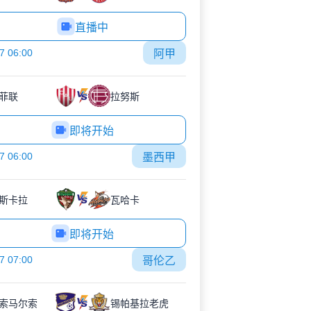
直播中
7 06:00
阿甲
菲联
拉努斯
即将开始
7 06:00
墨西甲
斯卡拉
瓦哈卡
即将开始
7 07:00
哥伦乙
索马尔索
锡帕基拉老虎