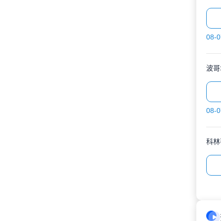
08-0
波哥
08-0
科林