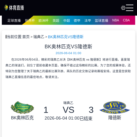
NBA
CBA
足球直播
世界杯
欧洲杯
英超
中超
德甲
法甲
篮球直播
页
直播
直播
当前位置:
首页
瑞典乙
BK奥林匹克VS隆德斯
BK奥林匹克VS隆德斯
2026-06-04 01:00
在2026年06月04日，精彩的瑞典乙对决【BK奥林匹克 vs 隆德斯】将进行直播。喜爱瑞
典乙的球迷们，别忘了提前收藏本页面，确保不错过这场精彩的比赛。为了您的观赛体验，还
特别为您整理了关于瑞典乙的最新比赛列表、两队的历史交锋记录和赛程安排。这里是您获取
瑞典乙直播信息的最佳地点，敬请关注。
瑞典乙
1
VS
3
BK奥林匹克
隆德斯
2026-06-04 01:00
已结束