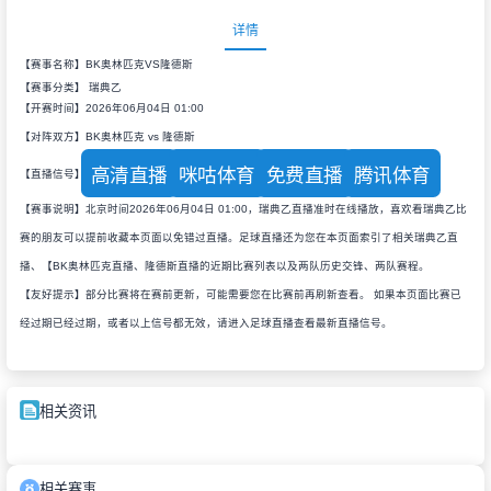
详情
【赛事名称】BK奥林匹克VS隆德斯
【赛事分类】
瑞典乙
【开赛时间】2026年06月04日 01:00
【对阵双方】BK奥林匹克 vs 隆德斯
高清直播
咪咕体育
免费直播
腾讯体育
【直播信号】
【赛事说明】北京时间2026年06月04日 01:00，瑞典乙直播准时在线播放，喜欢看瑞典乙比
赛的朋友可以提前收藏本页面以免错过直播。足球直播还为您在本页面索引了相关瑞典乙直
播、【BK奥林匹克直播、隆德斯直播的近期比赛列表以及两队历史交锋、两队赛程。
【友好提示】部分比赛将在赛前更新，可能需要您在比赛前再刷新查看。 如果本页面比赛已
经过期已经过期，或者以上信号都无效，请进入足球直播查看最新直播信号。
相关资讯
相关赛事