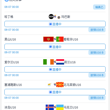
08-07 00:00
瑞典乙
哈丁格
玛巴斯
直播中
08-07 00:00
欧锦U16 B
黑山U16
葡萄牙U16
直播中
08-07 00:00
欧锦U16 B
爱尔兰U16
荷兰U16
直播中
08-07 00:00
欧锦U16 B
塞浦路斯U16
北马其顿U16
直播中
08-07 00:00
欧锦U16 B
冰岛U16
乌克兰U16