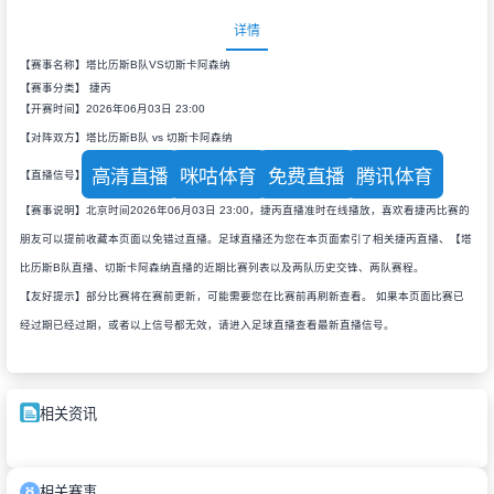
详情
【赛事名称】塔比历斯B队VS切斯卡阿森纳
【赛事分类】
捷丙
【开赛时间】2026年06月03日 23:00
【对阵双方】塔比历斯B队 vs 切斯卡阿森纳
高清直播
咪咕体育
免费直播
腾讯体育
【直播信号】
【赛事说明】北京时间2026年06月03日 23:00，捷丙直播准时在线播放，喜欢看捷丙比赛的
朋友可以提前收藏本页面以免错过直播。足球直播还为您在本页面索引了相关捷丙直播、【塔
比历斯B队直播、切斯卡阿森纳直播的近期比赛列表以及两队历史交锋、两队赛程。
【友好提示】部分比赛将在赛前更新，可能需要您在比赛前再刷新查看。 如果本页面比赛已
经过期已经过期，或者以上信号都无效，请进入足球直播查看最新直播信号。
相关资讯
相关赛事