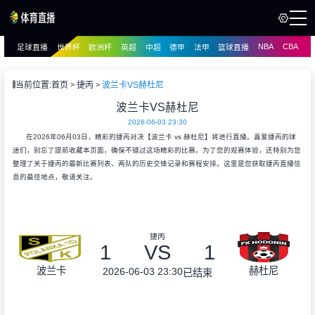
NBA
CBA
足球直播
世界杯
欧洲杯
英超
中超
德甲
法甲
篮球直播
页
直播
直播
当前位置:
首页
捷丙
波兰卡VS赫杜尼
波兰卡VS赫杜尼
2026-06-03 23:30
在2026年06月03日，精彩的捷丙对决【波兰卡 vs 赫杜尼】将进行直播。喜爱捷丙的球
迷们，别忘了提前收藏本页面，确保不错过这场精彩的比赛。为了您的观赛体验，还特别为您
整理了关于捷丙的最新比赛列表、两队的历史交锋记录和赛程安排。这里是您获取捷丙直播信
息的最佳地点，敬请关注。
捷丙
1
VS
1
波兰卡
赫杜尼
2026-06-03 23:30
已结束