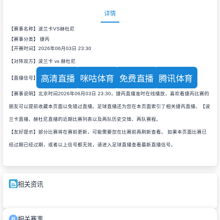
详情
【赛事名称】波兰卡VS赫杜尼
【赛事分类】
捷丙
【开赛时间】2026年06月03日 23:30
【对阵双方】波兰卡 vs 赫杜尼
高清直播
咪咕体育
免费直播
腾讯体育
【直播信号】
【赛事说明】北京时间2026年06月03日 23:30，捷丙直播准时在线播放，喜欢看捷丙比赛的
朋友可以提前收藏本页面以免错过直播。足球直播还为您在本页面索引了相关捷丙直播、【波
兰卡直播、赫杜尼直播的近期比赛列表以及两队历史交锋、两队赛程。
【友好提示】部分比赛将在赛前更新，可能需要您在比赛前再刷新查看。 如果本页面比赛已
经过期已经过期，或者以上信号都无效，请进入足球直播查看最新直播信号。
相关资讯
相关赛事