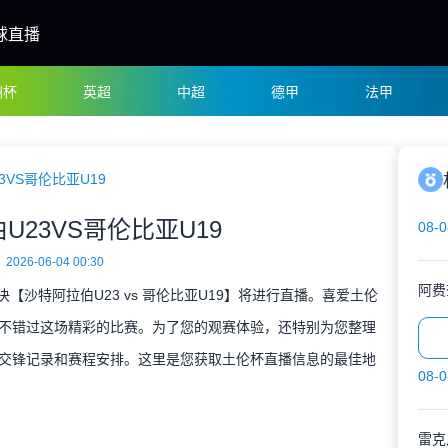
球直播
洲杯
英超
中超
德甲
法甲
3VS哥伦比亚U19
U23VS哥伦比亚U19
08-0
2026-06-04 00:30
阿费
对决【沙特阿拉伯U23 vs 哥伦比亚U19】将进行直播。喜爱土伦
不错过这场精彩的比赛。为了您的观赛体验，还特别为您整理
交锋记录和赛程安排。这里是您获取土伦杯直播信息的最佳地
08-0
雷克