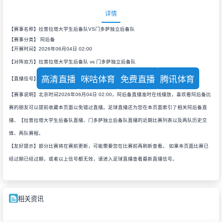
详情
【赛事名称】拉普拉塔大学生后备队VS门多萨独立后备队
【赛事分类】
阿后备
【开赛时间】2026年06月04日 02:00
【对阵双方】拉普拉塔大学生后备队 vs 门多萨独立后备队
高清直播
咪咕体育
免费直播
腾讯体育
【直播信号】
【赛事说明】北京时间2026年06月04日 02:00，阿后备直播准时在线播放，喜欢看阿后备比
赛的朋友可以提前收藏本页面以免错过直播。足球直播还为您在本页面索引了相关阿后备直
播、【拉普拉塔大学生后备队直播、门多萨独立后备队直播的近期比赛列表以及两队历史交
锋、两队赛程。
【友好提示】部分比赛将在赛前更新，可能需要您在比赛前再刷新查看。 如果本页面比赛已
经过期已经过期，或者以上信号都无效，请进入足球直播查看最新直播信号。
相关资讯