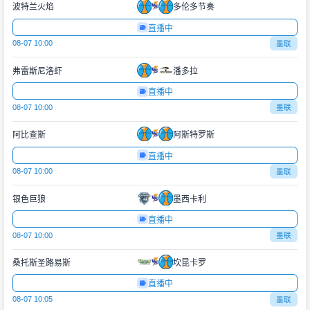
波特兰火焰
多伦多节奏
直播中
08-07 10:00
墨联
弗雷斯尼洛虾
潘多拉
直播中
08-07 10:00
墨联
阿比查斯
阿斯特罗斯
直播中
08-07 10:00
墨联
银色巨狼
墨西卡利
直播中
08-07 10:00
墨联
桑托斯圣路易斯
坎昆卡罗
直播中
08-07 10:05
墨联