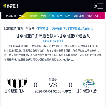
NBA
CBA
足球直播
世界杯
欧洲杯
英超
中超
德甲
法甲
篮球直播
页
直播
直播
当前位置:
首页
阿后备
甘拿斯亚门多萨后备队VS甘拿斯亚LP后备队
甘拿斯亚门多萨后备队VS甘拿斯亚LP后备队
2026-06-04 02:00
在2026年06月04日，精彩的阿后备对决【甘拿斯亚门多萨后备队 vs 甘拿斯亚LP后备
队】将进行直播。喜爱阿后备的球迷们，别忘了提前收藏本页面，确保不错过这场精彩的比
赛。为了您的观赛体验，还特别为您整理了关于阿后备的最新比赛列表、两队的历史交锋记录
和赛程安排。这里是您获取阿后备直播信息的最佳地点，敬请关注。
阿后备
0
VS
0
甘拿斯亚门多萨后备队
甘拿斯亚LP后备队
2026-06-04 02:00
已结束