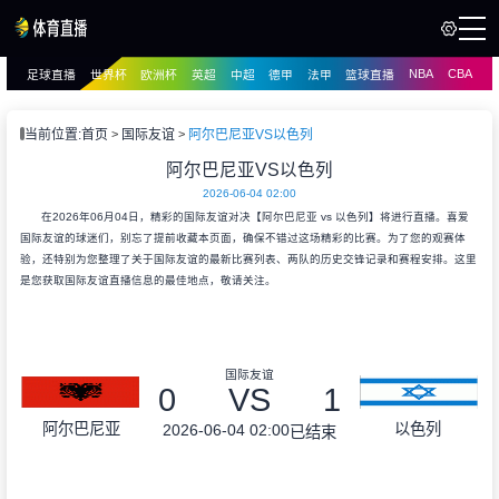
NBA
CBA
足球直播
世界杯
欧洲杯
英超
中超
德甲
法甲
篮球直播
页
直播
直播
当前位置:
首页
国际友谊
阿尔巴尼亚VS以色列
阿尔巴尼亚VS以色列
2026-06-04 02:00
在2026年06月04日，精彩的国际友谊对决【阿尔巴尼亚 vs 以色列】将进行直播。喜爱
国际友谊的球迷们，别忘了提前收藏本页面，确保不错过这场精彩的比赛。为了您的观赛体
验，还特别为您整理了关于国际友谊的最新比赛列表、两队的历史交锋记录和赛程安排。这里
是您获取国际友谊直播信息的最佳地点，敬请关注。
国际友谊
0
VS
1
阿尔巴尼亚
以色列
2026-06-04 02:00
已结束