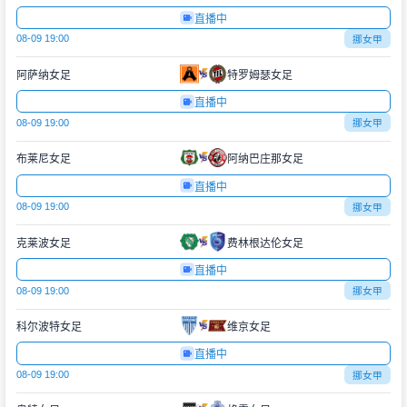
直播中
08-09 19:00
挪女甲
阿萨纳女足
特罗姆瑟女足
直播中
08-09 19:00
挪女甲
布莱尼女足
阿纳巴庄那女足
直播中
08-09 19:00
挪女甲
克莱波女足
费林根达伦女足
直播中
08-09 19:00
挪女甲
科尔波特女足
维京女足
直播中
08-09 19:00
挪女甲