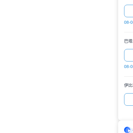
08-0
巴塔
08-0
伊比