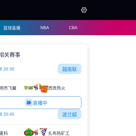
NBA
CBA
篮球直播
相关赛事
8 20:30
越南联
明市飞翼
西贡热火
直播中
8 20:45
波兰超
麦科
扎布热矿工