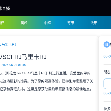
球直播
洲杯
英超
中超
德甲
法甲
J马里卡RJ
SCFRJ马里卡RJ
08-0
2026-06-04 01:45
胡志
决【阿拉鲁 vs CFRJ马里卡RJ】将进行直播。喜爱里约甲的
过这场精彩的比赛。为了您的观赛体验，还特别为您整理了关
记录和赛程安排。这里是您获取里约甲直播信息的最佳地点，
08-0
拉多