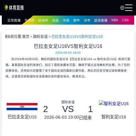
NBA
CBA
足球直播
世界杯
欧洲杯
英超
中超
德甲
法甲
篮球直播
页
直播
直播
当前位置:
首页
国际友谊
巴拉圭女足U16VS智利女足U16
巴拉圭女足U16VS智利女足U16
2026-06-03 19:00
在2026年06月03日，精彩的国际友谊对决【巴拉圭女足U16 vs 智利女足U16】将进行直
播。喜爱国际友谊的球迷们，别忘了提前收藏本页面，确保不错过这场精彩的比赛。为了您的
观赛体验，还特别为您整理了关于国际友谊的最新比赛列表、两队的历史交锋记录和赛程安
排。这里是您获取国际友谊直播信息的最佳地点，敬请关注。
国际友谊
2
VS
1
巴拉圭女足U16
智利女足U16
2026-06-03 19:00
已结束