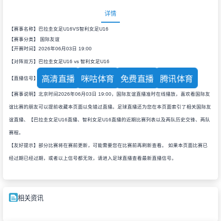
详情
【赛事名称】巴拉圭女足U16VS智利女足U16
【赛事分类】
国际友谊
【开赛时间】2026年06月03日 19:00
【对阵双方】巴拉圭女足U16 vs 智利女足U16
高清直播
咪咕体育
免费直播
腾讯体育
【直播信号】
【赛事说明】北京时间2026年06月03日 19:00，国际友谊直播准时在线播放，喜欢看国际友
谊比赛的朋友可以提前收藏本页面以免错过直播。足球直播还为您在本页面索引了相关国际友
谊直播、【巴拉圭女足U16直播、智利女足U16直播的近期比赛列表以及两队历史交锋、两队
赛程。
【友好提示】部分比赛将在赛前更新，可能需要您在比赛前再刷新查看。 如果本页面比赛已
经过期已经过期，或者以上信号都无效，请进入足球直播查看最新直播信号。
相关资讯