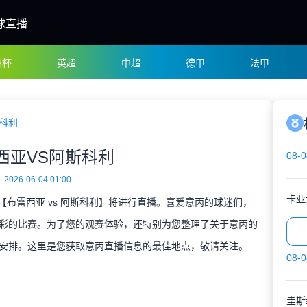
球直播
洲杯
英超
中超
德甲
法甲
科利
西亚VS阿斯科利
08-0
2026-06-04 01:00
卡亚
决【布雷西亚 vs 阿斯科利】将进行直播。喜爱意丙的球迷们，
彩的比赛。为了您的观赛体验，还特别为您整理了关于意丙的
安排。这里是您获取意丙直播信息的最佳地点，敬请关注。
08-0
圭斯