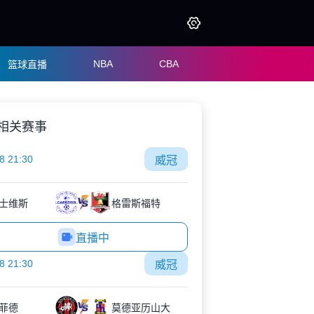
NBA
CBA
篮球直播
相关赛事
8 21:30
威冠
士维斯
格雷斯福特
直播中
8 21:30
威冠
菲德
莫德亚历山大