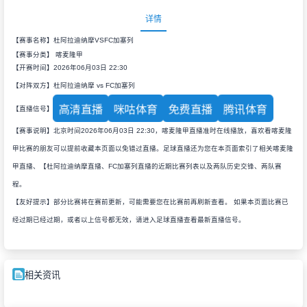
详情
【赛事名称】杜阿拉迪纳摩VSFC加塞列
【赛事分类】
喀麦隆甲
【开赛时间】2026年06月03日 22:30
【对阵双方】杜阿拉迪纳摩 vs FC加塞列
高清直播
咪咕体育
免费直播
腾讯体育
【直播信号】
【赛事说明】北京时间2026年06月03日 22:30，喀麦隆甲直播准时在线播放，喜欢看喀麦隆
甲比赛的朋友可以提前收藏本页面以免错过直播。足球直播还为您在本页面索引了相关喀麦隆
甲直播、【杜阿拉迪纳摩直播、FC加塞列直播的近期比赛列表以及两队历史交锋、两队赛
程。
【友好提示】部分比赛将在赛前更新，可能需要您在比赛前再刷新查看。 如果本页面比赛已
经过期已经过期，或者以上信号都无效，请进入足球直播查看最新直播信号。
相关资讯