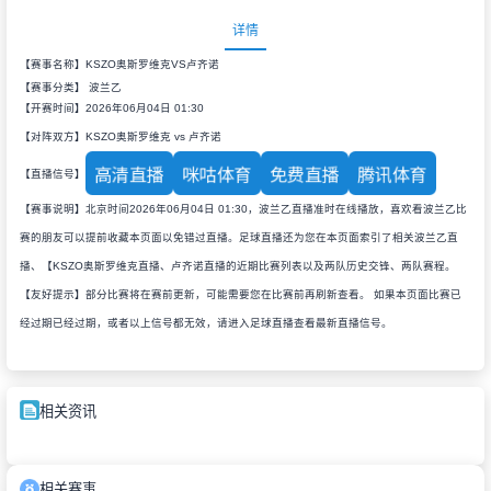
详情
【赛事名称】KSZO奥斯罗维克VS卢齐诺
【赛事分类】
波兰乙
【开赛时间】2026年06月04日 01:30
【对阵双方】KSZO奥斯罗维克 vs 卢齐诺
高清直播
咪咕体育
免费直播
腾讯体育
【直播信号】
【赛事说明】北京时间2026年06月04日 01:30，波兰乙直播准时在线播放，喜欢看波兰乙比
赛的朋友可以提前收藏本页面以免错过直播。足球直播还为您在本页面索引了相关波兰乙直
播、【KSZO奥斯罗维克直播、卢齐诺直播的近期比赛列表以及两队历史交锋、两队赛程。
【友好提示】部分比赛将在赛前更新，可能需要您在比赛前再刷新查看。 如果本页面比赛已
经过期已经过期，或者以上信号都无效，请进入足球直播查看最新直播信号。
相关资讯
相关赛事