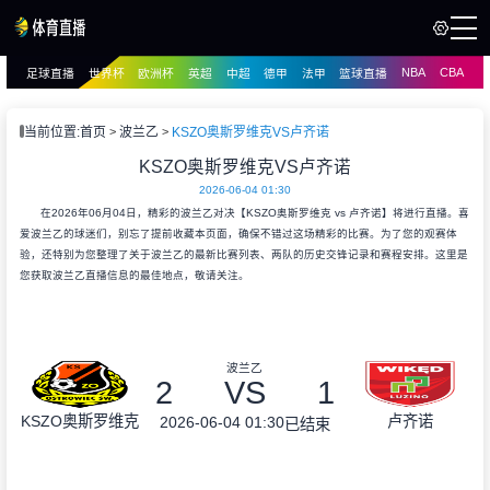
NBA
CBA
足球直播
世界杯
欧洲杯
英超
中超
德甲
法甲
篮球直播
页
直播
直播
当前位置:
首页
波兰乙
KSZO奥斯罗维克VS卢齐诺
KSZO奥斯罗维克VS卢齐诺
2026-06-04 01:30
在2026年06月04日，精彩的波兰乙对决【KSZO奥斯罗维克 vs 卢齐诺】将进行直播。喜
爱波兰乙的球迷们，别忘了提前收藏本页面，确保不错过这场精彩的比赛。为了您的观赛体
验，还特别为您整理了关于波兰乙的最新比赛列表、两队的历史交锋记录和赛程安排。这里是
您获取波兰乙直播信息的最佳地点，敬请关注。
波兰乙
2
VS
1
KSZO奥斯罗维克
卢齐诺
2026-06-04 01:30
已结束