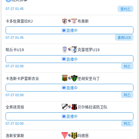
07-27 01:45
里约乙
卡多佐莫雷拉RJ
布奥斯
直播中
07-27 01:45
墨西U19
帕丘卡U19
克雷塔罗U19
直播中
07-27 02:00
阿乙
卡洛斯卡萨雷斯农业
圣胡安圣马丁
直播中
07-27 02:00
阿乙
全男孩竞技
贝尔格拉诺防卫队
直播中
07-27 02:00
阿乙
洛斯安第斯
玛德恩