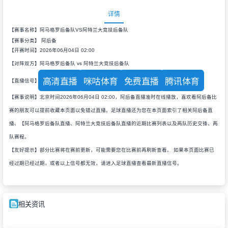
详情
【赛事名称】阿马格罗后备队VS阿特兰大竞技后备队
【赛事分类】
阿后备
【开赛时间】2026年06月04日 02:00
【对阵双方】阿马格罗后备队 vs 阿特兰大竞技后备队
高清直播
咪咕体育
免费直播
腾讯体育
【直播信号】
【赛事说明】北京时间2026年06月04日 02:00，阿后备直播准时在线播放，喜欢看阿后备比
赛的朋友可以提前收藏本页面以免错过直播。足球直播还为您在本页面索引了相关阿后备直
播、【阿马格罗后备队直播、阿特兰大竞技后备队直播的近期比赛列表以及两队历史交锋、两
队赛程。
【友好提示】部分比赛将在赛前更新，可能需要您在比赛前再刷新查看。 如果本页面比赛已
经过期已经过期，或者以上信号都无效，请进入足球直播查看最新直播信号。
相关资讯