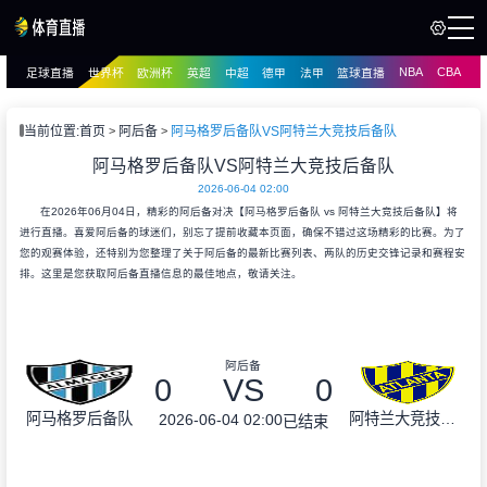
NBA
CBA
足球直播
世界杯
欧洲杯
英超
中超
德甲
法甲
篮球直播
页
直播
直播
当前位置:
首页
阿后备
阿马格罗后备队VS阿特兰大竞技后备队
阿马格罗后备队VS阿特兰大竞技后备队
2026-06-04 02:00
在2026年06月04日，精彩的阿后备对决【阿马格罗后备队 vs 阿特兰大竞技后备队】将
进行直播。喜爱阿后备的球迷们，别忘了提前收藏本页面，确保不错过这场精彩的比赛。为了
您的观赛体验，还特别为您整理了关于阿后备的最新比赛列表、两队的历史交锋记录和赛程安
排。这里是您获取阿后备直播信息的最佳地点，敬请关注。
阿后备
0
VS
0
阿马格罗后备队
阿特兰大竞技后备队
2026-06-04 02:00
已结束