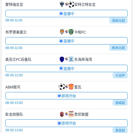
蒙特瑞女足
亚特兰特女足
直播中
08-09 11:00
澳威北超
布罗德美度兰
卡帕FC
直播中
08-09 11:00
新西北联
奥克兰FC后备队
东海岸海湾
直播中
08-09 12:00
大冠杯
ABM银河
雷瓦
即将开始
08-09 13:00
澳威超
卧龙岗狼队
悉尼联盟
即将开始
08-09 13:00
澳首超