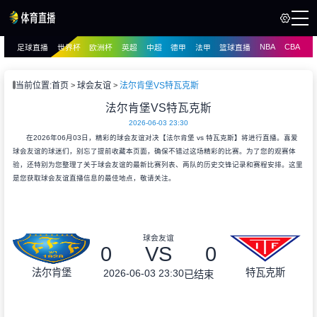
NBA
CBA
足球直播
世界杯
欧洲杯
英超
中超
德甲
法甲
篮球直播
页
直播
直播
当前位置:
首页
球会友谊
法尔肯堡VS特瓦克斯
法尔肯堡VS特瓦克斯
2026-06-03 23:30
在2026年06月03日，精彩的球会友谊对决【法尔肯堡 vs 特瓦克斯】将进行直播。喜爱
球会友谊的球迷们，别忘了提前收藏本页面，确保不错过这场精彩的比赛。为了您的观赛体
验，还特别为您整理了关于球会友谊的最新比赛列表、两队的历史交锋记录和赛程安排。这里
是您获取球会友谊直播信息的最佳地点，敬请关注。
球会友谊
0
VS
0
法尔肯堡
特瓦克斯
2026-06-03 23:30
已结束