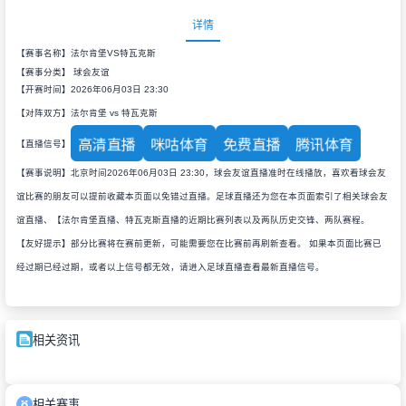
详情
【赛事名称】法尔肯堡VS特瓦克斯
【赛事分类】
球会友谊
【开赛时间】2026年06月03日 23:30
【对阵双方】法尔肯堡 vs 特瓦克斯
高清直播
咪咕体育
免费直播
腾讯体育
【直播信号】
【赛事说明】北京时间2026年06月03日 23:30，球会友谊直播准时在线播放，喜欢看球会友
谊比赛的朋友可以提前收藏本页面以免错过直播。足球直播还为您在本页面索引了相关球会友
谊直播、【法尔肯堡直播、特瓦克斯直播的近期比赛列表以及两队历史交锋、两队赛程。
【友好提示】部分比赛将在赛前更新，可能需要您在比赛前再刷新查看。 如果本页面比赛已
经过期已经过期，或者以上信号都无效，请进入足球直播查看最新直播信号。
相关资讯
相关赛事