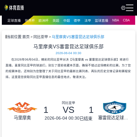
NBA
CBA
足球直播
世界杯
欧洲杯
英超
中超
德甲
法甲
篮球直播
页
直播
直播
当前位置:
首页
冈比亚甲
马里摩奥VS塞雷昆达足球俱乐部
马里摩奥VS塞雷昆达足球俱乐部
2026-06-04 00:30
在2026年06月04日，精彩的冈比亚甲对决【马里摩奥 vs 塞雷昆达足球俱乐部】将进行
直播。喜爱冈比亚甲的球迷们，别忘了提前收藏本页面，确保不错过这场精彩的比赛。为了您
的观赛体验，还特别为您整理了关于冈比亚甲的最新比赛列表、两队的历史交锋记录和赛程安
排。这里是您获取冈比亚甲直播信息的最佳地点，敬请关注。
冈比亚甲
1
VS
1
马里摩奥
塞雷昆达足球俱乐部
2026-06-04 00:30
已结束