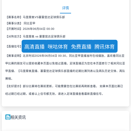
详情
【赛事名称】马里摩奥VS塞雷昆达足球俱乐部
【赛事分类】
冈比亚甲
【开赛时间】2026年06月04日 00:30
【对阵双方】马里摩奥 vs 塞雷昆达足球俱乐部
高清直播
咪咕体育
免费直播
腾讯体育
【直播信号】
【赛事说明】北京时间2026年06月04日 00:30，冈比亚甲直播准时在线播放，喜欢看冈比亚
甲比赛的朋友可以提前收藏本页面以免错过直播。足球直播还为您在本页面索引了相关冈比亚
甲直播、【马里摩奥直播、塞雷昆达足球俱乐部直播的近期比赛列表以及两队历史交锋、两队
赛程。
【友好提示】部分比赛将在赛前更新，可能需要您在比赛前再刷新查看。 如果本页面比赛已
经过期已经过期，或者以上信号都无效，请进入足球直播查看最新直播信号。
相关资讯