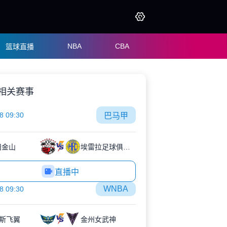
NBA
CBA
篮球直播
相关赛事
8 09:30
巴马甲
旧金山
埃雷拉足球俱乐部
直播中
WNBA
8 09:30
斯飞翼
金州女武神