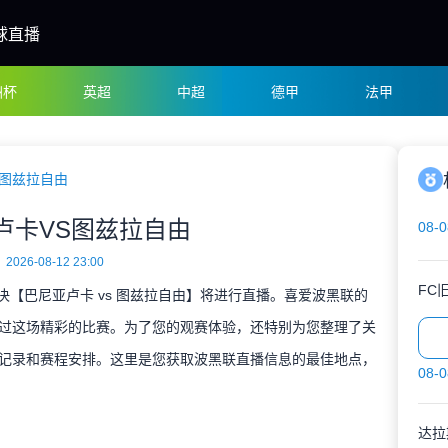
球直播
洲杯
英超
中超
德甲
法甲
S图兹拉自由
卢卡VS图兹拉自由
08-0
2026-08-12 23:00
FC
对决【巴尼亚卢卡 vs 图兹拉自由】将进行直播。喜爱波黑联的
过这场精彩的比赛。为了您的观赛体验，还特别为您整理了关
记录和赛程安排。这里是您获取波黑联直播信息的最佳地点，
08-0
达拉