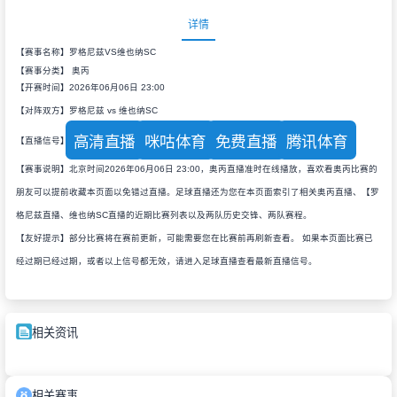
详情
【赛事名称】罗格尼兹VS维也纳SC
【赛事分类】
奥丙
【开赛时间】2026年06月06日 23:00
【对阵双方】罗格尼兹 vs 维也纳SC
高清直播
咪咕体育
免费直播
腾讯体育
【直播信号】
【赛事说明】北京时间2026年06月06日 23:00，奥丙直播准时在线播放，喜欢看奥丙比赛的
朋友可以提前收藏本页面以免错过直播。足球直播还为您在本页面索引了相关奥丙直播、【罗
格尼兹直播、维也纳SC直播的近期比赛列表以及两队历史交锋、两队赛程。
【友好提示】部分比赛将在赛前更新，可能需要您在比赛前再刷新查看。 如果本页面比赛已
经过期已经过期，或者以上信号都无效，请进入足球直播查看最新直播信号。
相关资讯
相关赛事