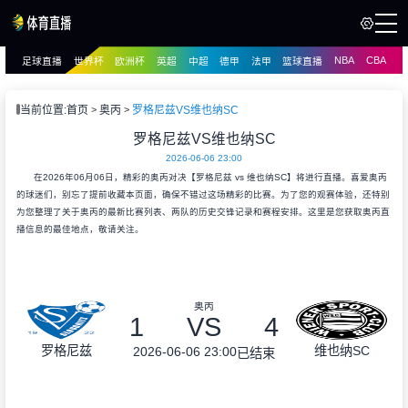
NBA
CBA
足球直播
世界杯
欧洲杯
英超
中超
德甲
法甲
篮球直播
页
直播
直播
当前位置:
首页
奥丙
罗格尼兹VS维也纳SC
罗格尼兹VS维也纳SC
2026-06-06 23:00
在2026年06月06日，精彩的奥丙对决【罗格尼兹 vs 维也纳SC】将进行直播。喜爱奥丙
的球迷们，别忘了提前收藏本页面，确保不错过这场精彩的比赛。为了您的观赛体验，还特别
为您整理了关于奥丙的最新比赛列表、两队的历史交锋记录和赛程安排。这里是您获取奥丙直
播信息的最佳地点，敬请关注。
奥丙
1
VS
4
罗格尼兹
维也纳SC
2026-06-06 23:00
已结束